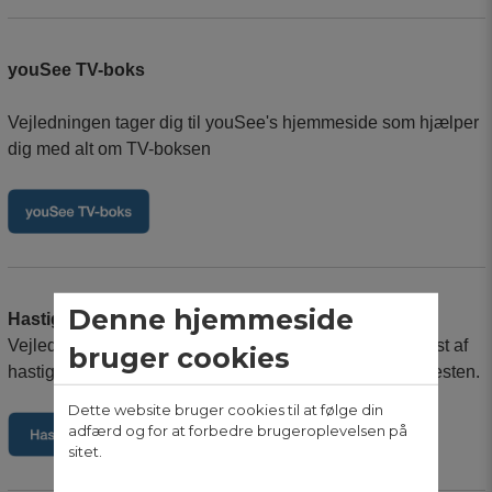
youSee TV-boks
Vejledningen tager dig til youSee's hjemmeside som hjælper
dig med alt om TV-boksen
Denne hjemmeside
Hastighedstest af dit bredbånd
Vejledningen tager dig igennem forberedelsen før en test af
bruger cookies
hastigheden på din bredbåndsforbindelse, samt selve testen.
Dette website bruger cookies til at følge din
adfærd og for at forbedre brugeroplevelsen på
sitet.