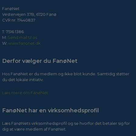
FanøNet
Vestervejen 37B, 6720 Fanø
CVR nr. 17440837
T: 7516 1386
M:
Send mail til os
W:
www.fanonet.dk
Derfor vælger du FanøNet
Hos FanøNet er du medlem og ikke blot kunde. Samtidig støtter
du det lokale initiativ.
Læs mere om FanøNet
FanøNet har en virksomhedsprofil
Læs FanøNets virksomhedsprofil og se hvorfor det betaler sig for
dig at være medlem af FanøNet.